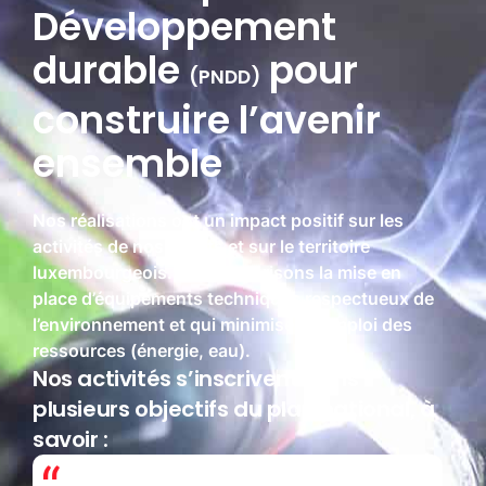
Développement
durable
pour
(PNDD)
construire l’avenir
ensemble
Nos réalisations ont un impact positif sur les
activités de nos clients et sur le territoire
luxembourgeois. Nous favorisons la mise en
place d’équipements techniques respectueux de
l’environnement et qui minimisent l’emploi des
ressources (énergie, eau).
Nos activités s’inscrivent dans
plusieurs objectifs du plan national, à
savoir :