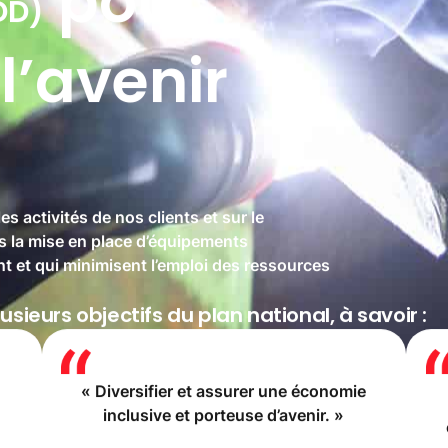
es activités de nos clients et sur le
s la mise en place d’équipements
 et qui minimisent l’emploi des ressources
usieurs objectifs du plan national, à savoir :
« Diversifier et assurer une économie
inclusive et porteuse d’avenir. »