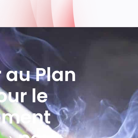
 au Plan
our le
ement
pour
DD)
l’avenir