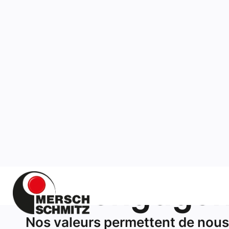
ACCUEIL
ENGAGEMENTS
Nos engage
Nos valeurs permettent de nous
qu’entreprise performante, hum
respectueuse de l’environneme
engageons aux côtés de nos cli
parties-prenantes et sur notre ter