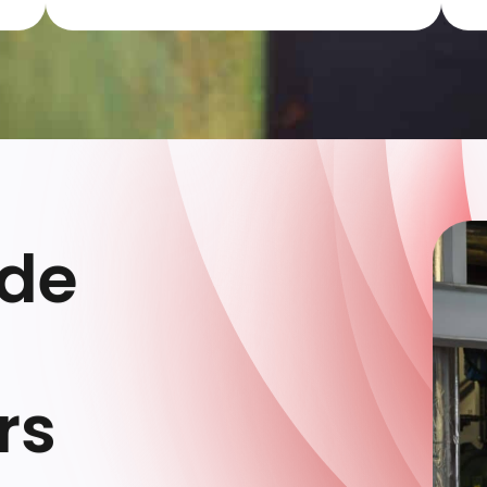
 de
rs
ne, MERSCH &
’autonomie et
n de nos
tielle pour