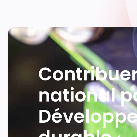
Contribuer
national p
Développ
durable
(PN
construire 
ensemble