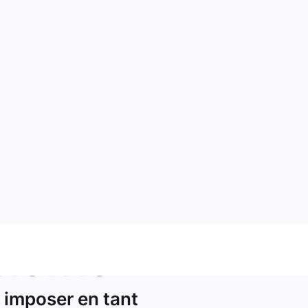
ments
 imposer en tant
aine,
nt. Nous nous
ents et de nos
ritoire, le