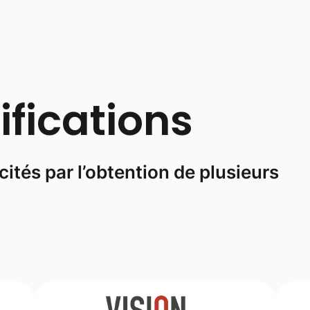
icités par l’obtention de plusieurs
Vision Zéro
Vision Zéro est une stratégie nationale
Le
de prévention des accidents de travail,
mar
 des
des accidents de trajets et des maladies
à 
98)