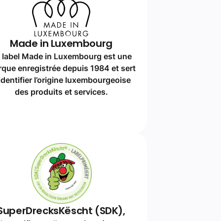
des produits et services.
SuperDrecksKëscht (SDK),
lle certifie que l’entreprise gère ses
déchets dans le respect de
l’environnement.