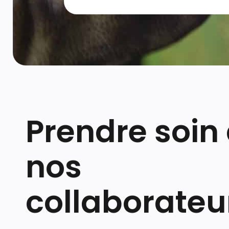
Prendre soin
nos
collaborateu
Entreprise avec un esprit familial et à taille humai
SCHMITZ encourage la culture de la confiance, de l
de l’échange, qui amène à une forte cohésion au sei
équipes. Cette cohésion représente une force essen
nos projets.