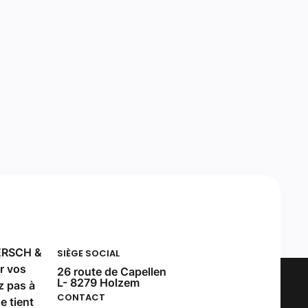
ERSCH &
SIÈGE SOCIAL
r vos
26 route de Capellen
L- 8279 Holzem
z pas à
CONTACT
e tient