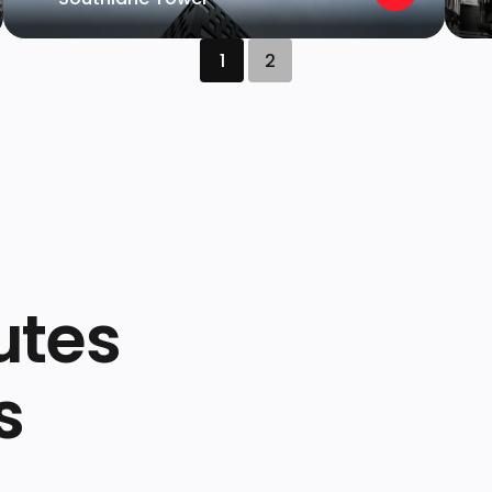
1
2
utes
s