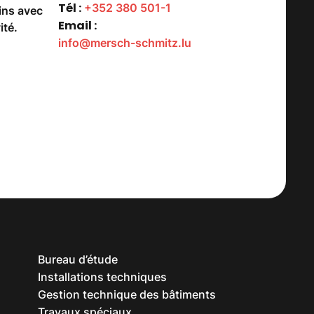
Tél :
+352 380 501-1
ins avec
Email :
ité.
info@mersch-schmitz.lu
Bureau d’étude
Installations techniques
Gestion technique des bâtiments
Travaux spéciaux