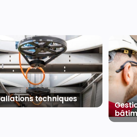
T
Gestion technique des
bâtiments