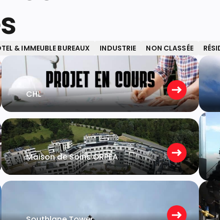
es
TEL & IMMEUBLE BUREAUX
INDUSTRIE
NON CLASSÉE
RÉSI
Strassen
CHL
Strassen
Maison de Soins ORPEA
Belval
Southlane Tower