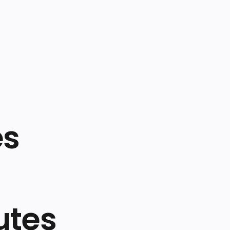
es
utes