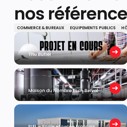
nos référenc
COMMERCE & BUREAUX
EQUIPEMENTS PUBLICS
HÔ
Bertrange
The Butler
Belval
Maison du Nombre Esch Belval
Luxembourg
ELFL – Ecole et Lycée Français