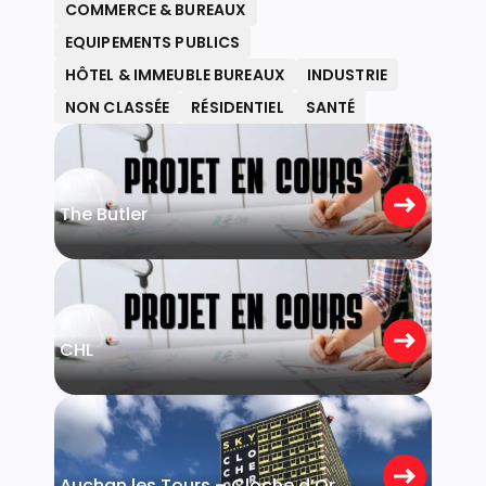
COMMERCE & BUREAUX
EQUIPEMENTS PUBLICS
HÔTEL & IMMEUBLE BUREAUX
INDUSTRIE
NON CLASSÉE
RÉSIDENTIEL
SANTÉ
Bertrange
The Butler
Strassen
CHL
Luxembourg
Auchan les Tours – Cloche d’Or