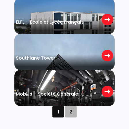
Luxembourg
ELFL – Ecole et Lycée Français
Belval
Southlane Tower
Leudelange
Mobilis – Société Générale
1
2